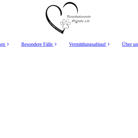
zen
Besondere Fälle
Vermittlungsablauf
Über un
nserer
Waschi´s Geschichte
Selbstauskunft
en
Teddy´s Geschichte
Hope´s Geschichte
Lucy´s Geschichte
Hope´s Geschichte
Kasper´s Geschichte
Luna´s Geschichte
Paulchen´s