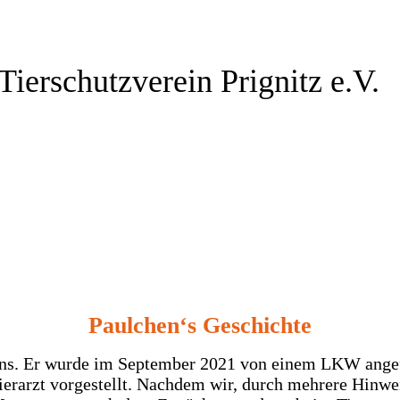
Geschichte
Geschichte vom
"kleinen Piraten"
Tie
rschutzverein Prignitz e.V
.
fötchenhilfe Perlebe
Paulchen‘s Geschichte
ns. Er wurde im September 2021 von einem LKW angefa
ierarzt vorgestellt. Nachdem wir, durch mehrere Hinwe