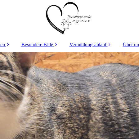
zen
Besondere Fälle
Vermittlungsablauf
Über un
nserer
Waschi´s Geschichte
Selbstauskunft
en
Teddy´s Geschichte
Hope´s Geschichte
Lucy´s Geschichte
Hope´s Geschichte
Kasper´s Geschichte
Luna´s Geschichte
Paulchen´s